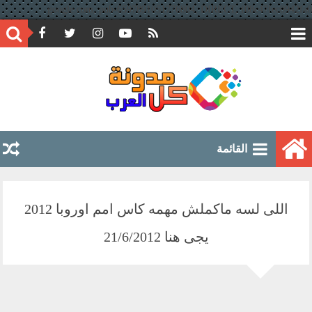
google.com, pub-6597891051776804, DIRECT, f08c47fec0942fa0
القائمة
اللى لسه ماكملش مهمه كاس امم اوروبا 2012
يجى هنا 21/6/2012