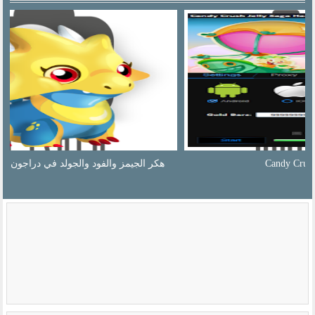
هكر الجيمز والفود والجولد في دراجون سيتي 2016 100%مضمونه...