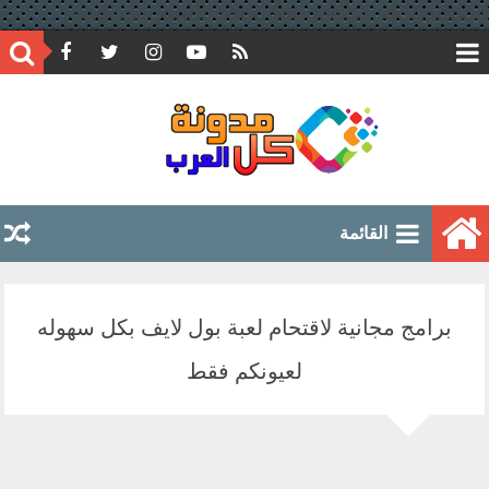
google.com, pub-6597891051776804, DIRECT, f08c47fec0942fa0
القائمة
برامج مجانية لاقتحام لعبة بول لايف بكل سهوله
لعيونكم فقط