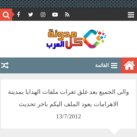
google.com, pub-6597891051776804, DIRECT, f08c47fec0942fa0
القائمة
والى الجميع بعد غلق ثغرات ملفات الهدايا بمدينة
الاهرامات يعود الملف اليكم باخر تحديث
13/7/2012