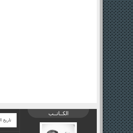
الكــاتــب
تاريخ ا