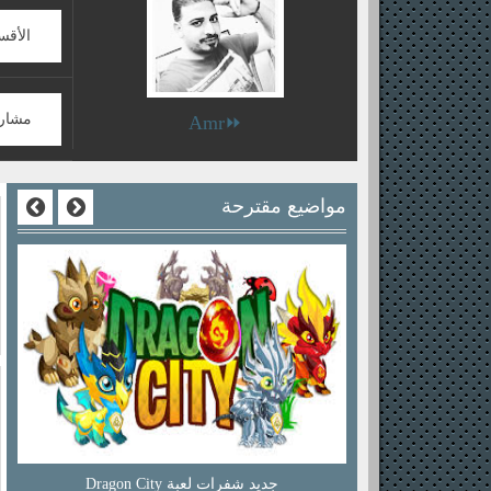
الأقس
مشار
⏩Amr
مواضيع مقترحة
احدث هاكات بول لايف تور 2016 بتاريخ اليوم 12-5-