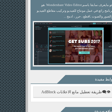
هو مايعرف سابقا باسم,Wondershare Video Editor. هو
رنامج رائع في عمل مونتاج للفيديو وتركيب مقاطع الفيديو
الصور والصوت ,اقطع ، حرر ، ادمج ...
ابط مفيدة
👁‍🗨طريقة تعطيل مانع الاعلانات AdBlock
اقع صديقة