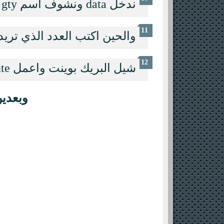
ندخل data ونشوف اسم gty نخليه نمبر
والحين اكتب العدد الذي تريد
شيل البريك بوينت واعمل execute
وبعدين