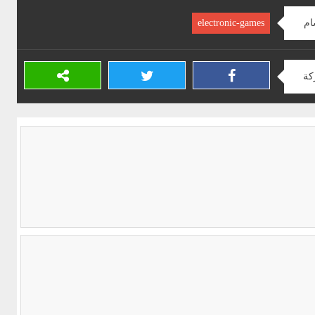
ام
electronic-games
كة
هكر لعبة ساب واى (sabway) على الموبايل الاندرويد
هكر لعبة Candy Crush Jelly Saga