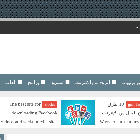
 يوتيوب
⬛ الربح من الإنترنت
⬛ تسويق
⬛ برامج
⬛ ألعاب
10 طرق
The best site for
articles
gain-fr
ح المال من الإنترنت
downloading Facebook
videos and social media sites
Ways to earn money
افضل موقع لتحميل فيديوهات الفيسبوك ومواقع
السوشيال