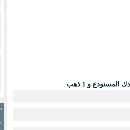
المستودع و 1 ذهب
مش
r