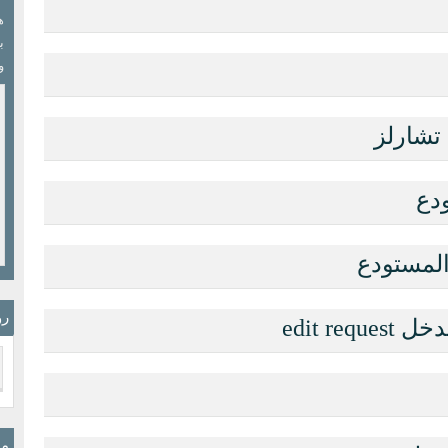
ب
و
تشارلز
دع
 المستودع
رو
edit r
مو