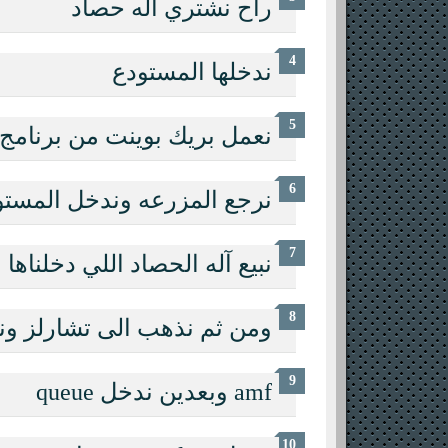
راح نشتري آله حصاد
ندخلها المستودع
نعمل بريك بوينت من برنامج 
نرجع المزرعه وندخل المستو
نبيع آله الحصاد اللي دخلناها
ومن ثم نذهب الى تشارلز وندخل equest
amf وبعدين ندخل queue