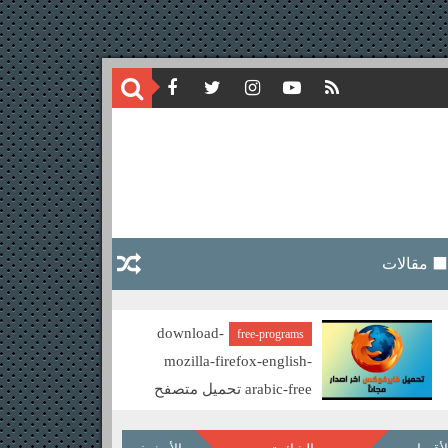
⬛ مقالات
download-
free-programs
mozilla-firefox-english-
arabic-free تحميل متصفح
موزيلا فايرفوكس مجانا
nes certificates QR
CODE