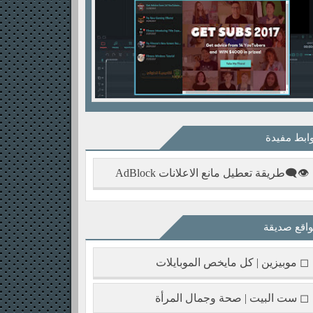
ابط مفيدة
👁‍🗨طريقة تعطيل مانع الاعلانات AdBlock
اقع صديقة
◻ موبيزين | كل مايخص الموبايلات
◻ ست البيت | صحة وجمال المرأة