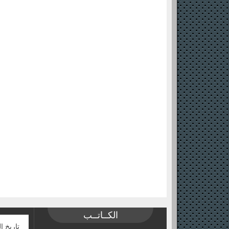
الكــاتــب
تاريخ ا