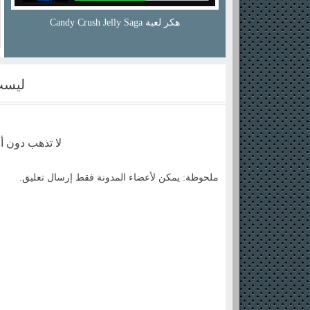
هكر الجيمز والفود والجولد في دراجون سيتي 2016
ن
100%مضمونه...
ليست
لا تذهب دون أ
ملحوظة: يمكن لأعضاء المدونة فقط إرسال تعليق.