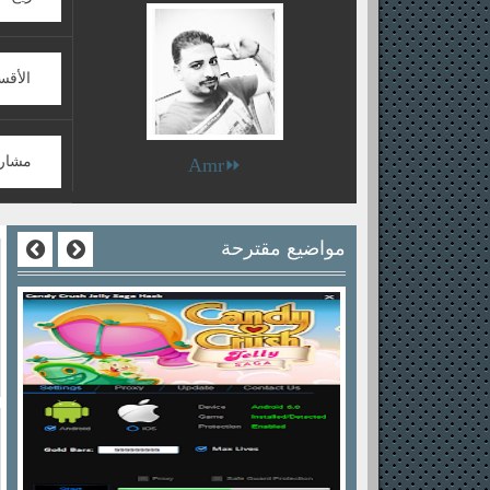
الأقس
مشار
⏩Amr
مواضيع مقترحة