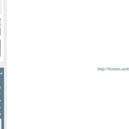
http://forums.a
مش
r
ب
و