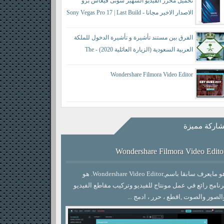
تحميل محرر الفيديو الشهير سونى فيغاس برو
الاصدار الاخير مجانا - Sony Vegas Pro 17 | Last Build
421
الفرق بين مستند تأشيرة و تأشيرة الدخول للملكة
العربية السعودية (الزيارة العائلية 2020) - The
difference between a visa document and an entry visa
Wondershare Filmora Video Editor
اركة مميزة
Wondershare Filmora Video Edito
هو مايعرف سابقا باسم,Wondershare Video Editor. هو
رنامج رائع في عمل مونتاج للفيديو وتركيب مقاطع الفيديو
الصور والصوت ,اقطع ، حرر ، ادمج ...