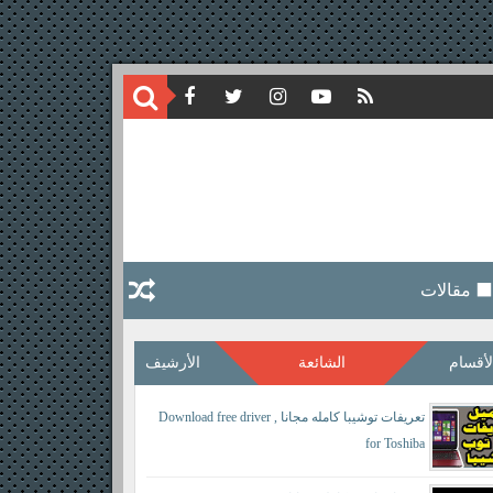
⬛ مقالات
لأقسام
الشائعة
الأرشيف
تعريفات توشيبا كامله مجانا , Download free driver
for Toshiba