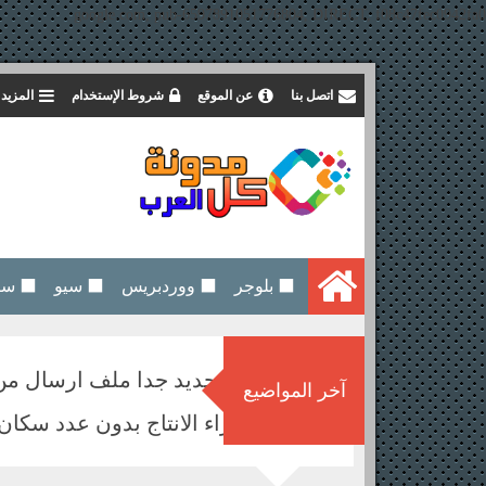
google.com, pub-6597891051776804, DIRECT, f08c47fec0942fa0
اتصل بنا
عن الموقع
شروط الإستخدام
المزيد
⬛ بلوجر
⬛ ووردبريس
⬛ سيو
⬛ سيو
من جديد وجديد جدا ملف ارسال من
آخر المواضيع
شراء الانتاج بدون عدد سكان بعد 