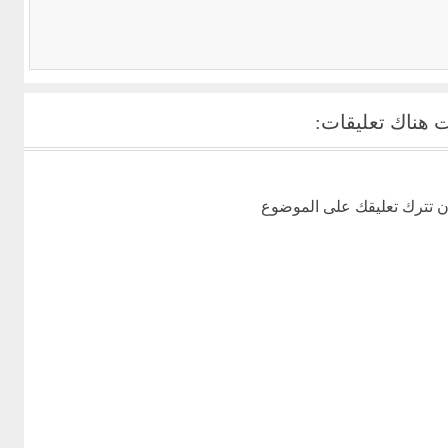
عود من جديد على عرب فور مكس شفرات دراجون
جديد شفرات لعبة  City
سيتي 2016...
 هناك تعليقات:
ن تترك تعليقك على الموضوع