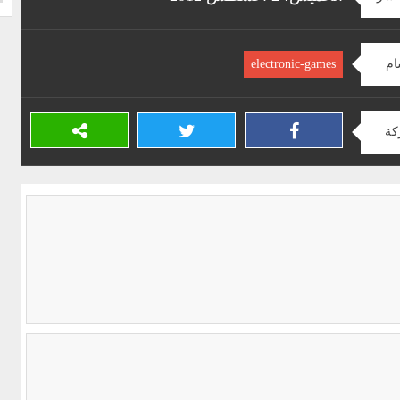
ام
electronic-games
كة