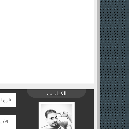
الكــاتــب
تاريخ ا
الأقس