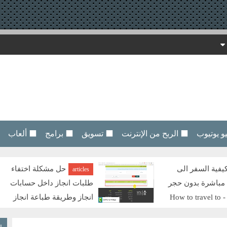
 يوتيوب
⬛ الربح من الإنترنت
⬛ تسويق
⬛ برامج
⬛ ألعاب
ل مشكلة اختفاء
طريقة التعديل على
articles
جاز داخل حسابات
الصور لكى تتناسب مع
يقة طباعة انجاز
مواصفات موقع إنجاز للزيارة
كيفية طباعة بيانات
العائلية - Resize and edit your photos for free
امين الصحى | Solve the problem of the