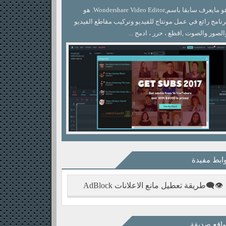
هو مايعرف سابقا باسم,Wondershare Video Editor. هو
رنامج رائع في عمل مونتاج للفيديو وتركيب مقاطع الفيديو
الصور والصوت ,اقطع ، حرر ، ادمج ...
ابط مفيدة
👁‍🗨طريقة تعطيل مانع الاعلانات AdBlock
اقع صديقة