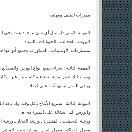
مميزات الملف ومهامه
المهمة الأولى : إرسال أى شئ موجود عندك فى ا
البيوت ـ العجائب ـ الحيوانات ـ المواد
مستلزمات الأولمبيات ـ الديكورات بجميع أنواعها 
المهمة التانية : شراء جميع أنواع الورش والمصانع 
وده يخليك تعمل مدينة صناعية كاملة من غير سكان
وباقى المدن ترتبها أنت على كيفك
المهمة الثالثة : تسريع الأنتاج بأقل وقت وانا بأكد ا
والورش اللى شغالة على الميزة دى هى
ورشة التحطيب ـ المنشرة ـ ورشة الفخار ـ ورشة ال
معمل الحياكة ـ معمل الغزل ـ ورشة نحت التماثيل