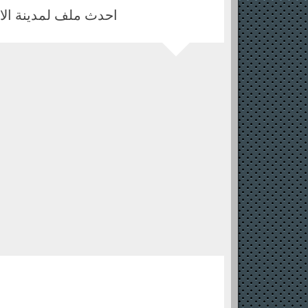
احدث ملف لمدينة الاهراما
enjazit site