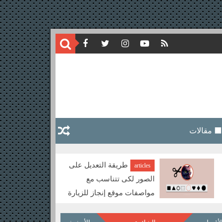
⬛ مقالات
microsoft edge
free-programs
browser download - تحميل
متصفح ايدج الجديد كلياً من
ميكروسوفت