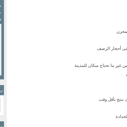
ب
و
لمحزن
حتى أحجار الرصف
من غير ما تحتاج سكان للمدينة
رو
نك تنتج بأقل وقت
حدادة
مو