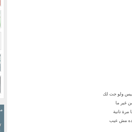
فيس ولو جت لك
ن غير ما
مش
مرة تانية
وده مش عيب
r