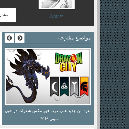
مشار
⏩Amr
مواضيع مقترحة
هكر الجيمز والفود والجولد في دراجون سيتي 2016
نعود من جديد على عرب فور مكس شفرات دراجون
سيتي 2016...