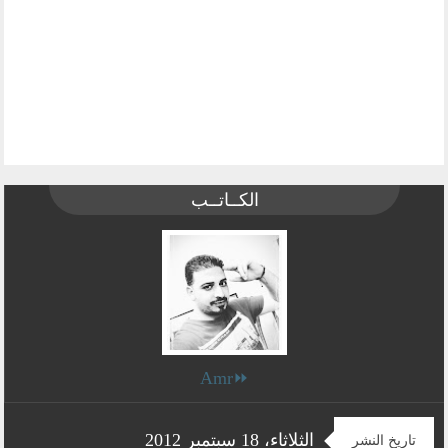
الكــاتــب
⏩Amr
الثلاثاء، 18 سبتمبر 2012
تاريخ النشر