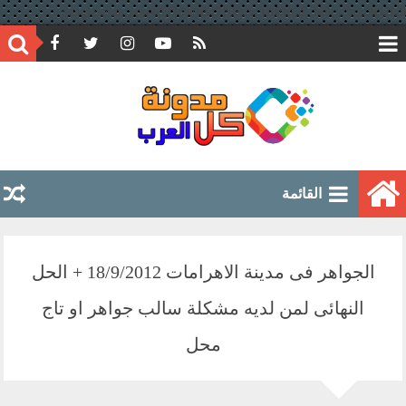
google.com, pub-6597891051776804, DIRECT, f08c47fec0942fa0
القائمة
الجواهر فى مدينة الاهرامات 18/9/2012 + الحل
النهائى لمن لديه مشكلة سالب جواهر او تاج
محل