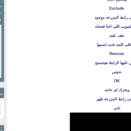
Exclude
ب
ى رابط المزرعه موجود
و
تبويب اللى احنا فتحناه
نقف عليه
اقى كلمه تحت اسمها
Remove
عليها الرابط هيتمسح
ندوس
OK
ونحرك اى حاجه
رو
قى رابط المزرعة ظهر
تانى
مو