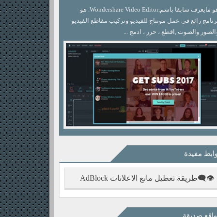
هو مايعرف سابقا باسم,Wondershare Video Editor. هو
رنامج رائع في عمل مونتاج للفيديو وتركيب مقاطع الفيديو
الصور والصوت ,اقطع ، حرر ، ادمج ...
ابط مفيدة
👁‍🗨طريقة تعطيل مانع الاعلانات AdBlock
اقع صديقة