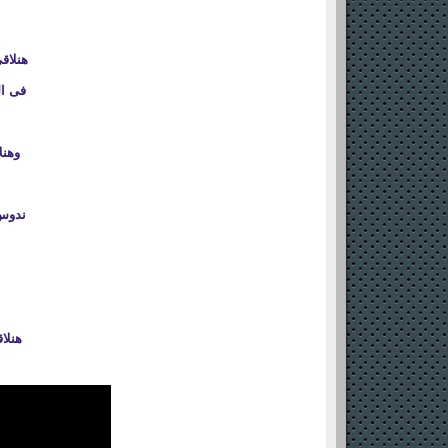
هنلاق
فى ال
وهنل
ندوس 
هنلا