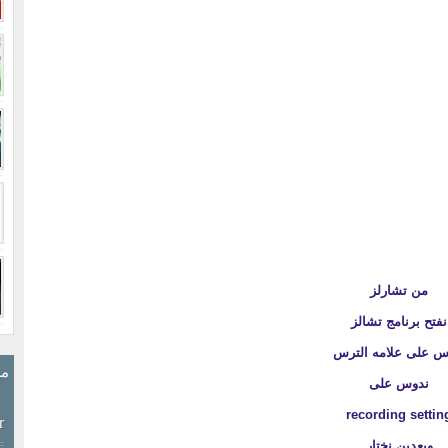
من تشارلز
نفتح برنامج تشالز
س على علامه الترس
مش
ندوس على
recording settin
r
وبعدين نختار