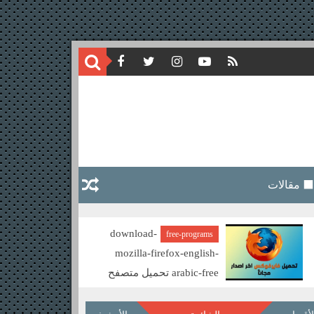
⬛ مقالات
download-
free-programs
mozilla-firefox-english-
arabic-free تحميل متصفح
موزيلا فايرفوكس مجانا
nes certificates QR
CODE