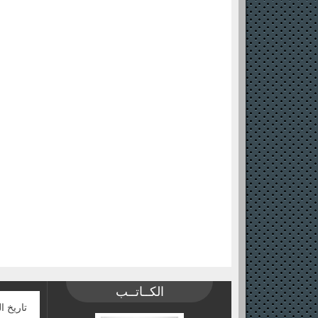
الكــاتــب
تاريخ ا