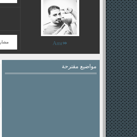
مشار
⏩Amr
مواضيع مقترحة