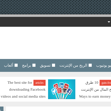
 يوتيوب
⬛ الربح من الإنترنت
⬛ تسويق
⬛ برامج
⬛ ألعاب
10 طرق
The best site for
articles
gain-fr
ح المال من الإنترنت
downloading Facebook
videos and social media sites
Ways to earn money
افضل موقع لتحميل فيديوهات الفيسبوك ومواقع
السوشيال