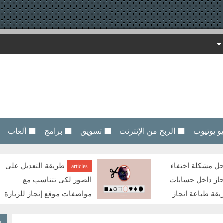
 يوتيوب
⬛ الربح من الإنترنت
⬛ تسويق
⬛ برامج
⬛ ألعاب
ل مشكلة اختفاء
طريقة التعديل على
articles
جاز داخل حسابات
الصور لكى تتناسب مع
يقة طباعة انجاز
مواصفات موقع إنجاز للزيارة
كيفية طباعة بيانات
العائلية - Resize and edit your photos for free
امين الصحى | Solve the problem of the