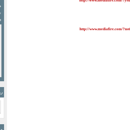
http://www.mediafire.com/?ys
ب
و
http://www.mediafire.com/?ns
رو
مو