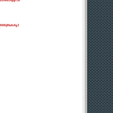
dzz9od1djqr1n
t80l8j0hdx0g3