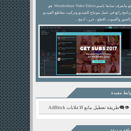
هو مايعرف سابقا باسم,Wondershare Video Editor. هو
رنامج رائع في عمل مونتاج للفيديو وتركيب مقاطع الفيديو
الصور والصوت ,اقطع ، حرر ، ادمج ...
ابط مفيدة
👁‍🗨طريقة تعطيل مانع الاعلانات AdBlock
اقع صديقة