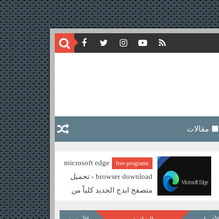
⬛ مقالات
microsoft edge
free-programs
browser download - تحميل
متصفح ايدج الجديد كلياً من
ميكروسوفت