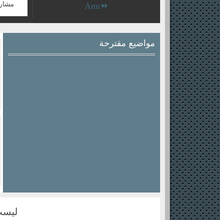
مشار
⏩Amr
مواضيع مقترحة
ليست