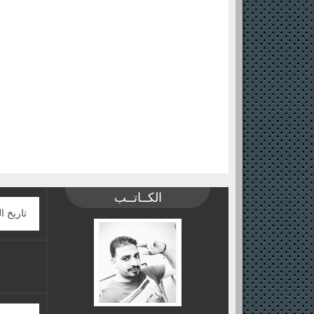
الكــاتــب
تاريخ ا