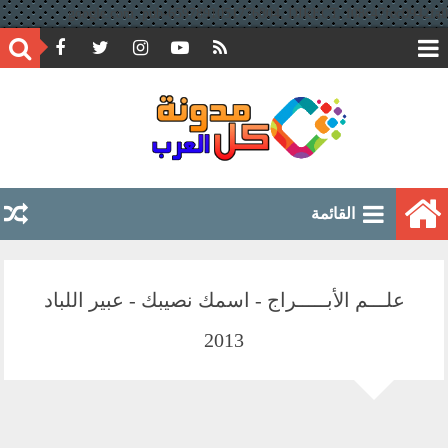
google.com, pub-6597891051776804, DIRECT, f08c47fec0942fa0
القائمة
علـــم الأبـــــراج - اسمك نصيبك - عبير اللباد
2013