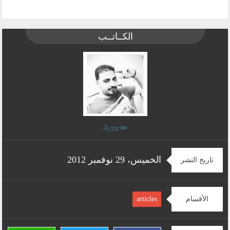
الكــاتــب
⏩Amr
الخميس، 29 نوفمبر 2012
تاريخ النشر
الأقسام
articles