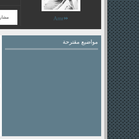
مشار
⏩Amr
مواضيع مقترحة