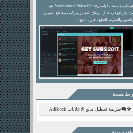
هو مايعرف سابقا باسم,Wondershare Video Editor. هو
رنامج رائع في عمل مونتاج للفيديو وتركيب مقاطع الفيديو
الصور والصوت ,اقطع ، حرر ، ادمج ...
ابط مفيدة
👁‍🗨طريقة تعطيل مانع الاعلانات AdBlock
اقع صديقة