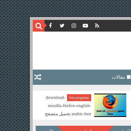
⬛ مقالات
download-
free-programs
mozilla-firefox-english-
arabic-free تحميل متصفح
موزيلا فايرفوكس مجانا
nes certificates QR
CODE