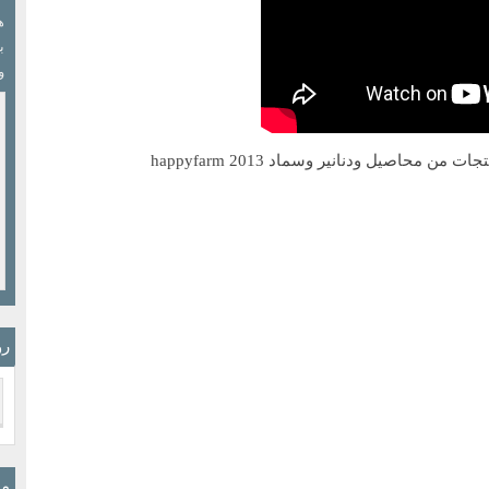
ب
و
رو
مو