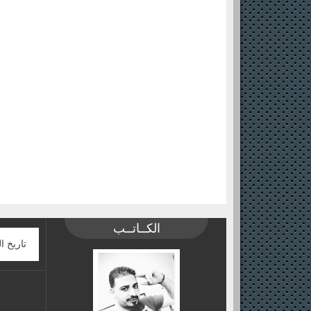
الكــاتــب
تاريخ ا