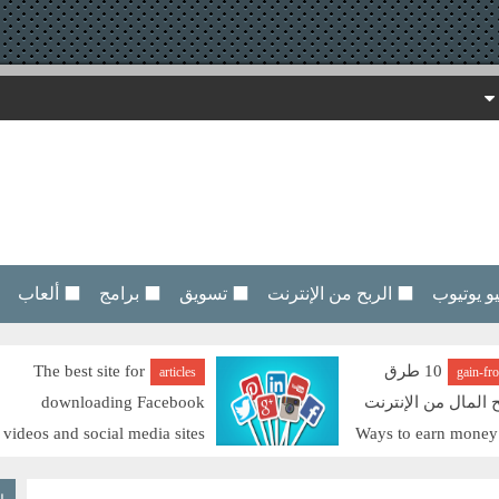
 يوتيوب
⬛ الربح من الإنترنت
⬛ تسويق
⬛ برامج
⬛ ألعاب
10 طرق
The best site for
articles
gain-fr
ح المال من الإنترنت
downloading Facebook
videos and social media sites
Ways to earn money
افضل موقع لتحميل فيديوهات الفيسبوك ومواقع
السوشيال