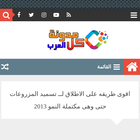
google.com, pub-6597891051776804, DIRECT, f08c47fec0942fa0
القائمة
اقوى طريقه على الاطلاق لــ تسميد المزروعات
حتى وهى مكتملة النمو 2013