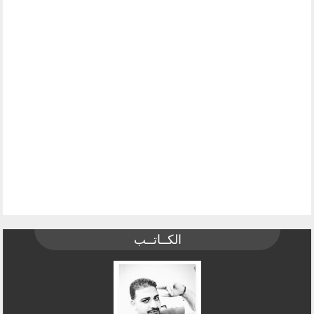
الكــاتــب