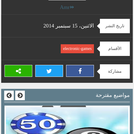
⏩Amr
الاثنين، 15 سبتمبر 2014
تاريخ النشر
الأقسام
electronic-games
مشاركة
مواضيع مقترحة