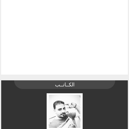
الكــاتــب