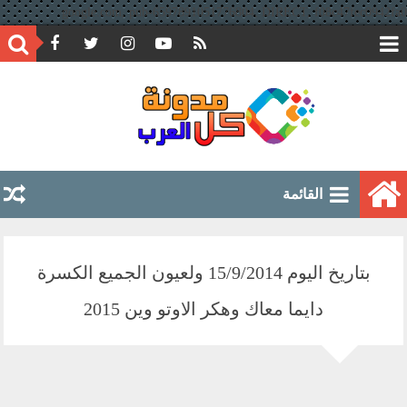
google.com, pub-6597891051776804, DIRECT, f08c47fec0942fa0
القائمة
بتاريخ اليوم 15/9/2014 ولعيون الجميع الكسرة
دايما معاك وهكر الاوتو وين 2015