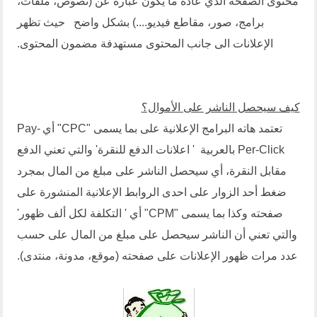
محتوى الصفحة الذي عادة ما يكون عبارة عن (نصوص، ملفات،
برامج، صور، مقاطع فيديو....) بشكل واضح حيث تظهر
الإعلانات الى جانب المحتوى مستهدفة مضمون المحتوى.
كيف سيحصل الناشر على الأموال؟
تعتمد هاته البرامج الإعلانية على بما يسمى "CPC" أي
Pay-
Per-Click
بالعربية ' اعلانات الدفع للنقرة' والتي تعني الدفع
مقابل النقرة، أي سيحصل الناشر على مبلغ من المال بمجرد
ضغط أحد الزوار على احدى الروابط الإعلانية المنشورة على
صفحته وكذا بما يسمى "CPM" أي ' التكلفة لكل ألف ظهور'
والتي تعني أن الناشر سيحصل على مبلغ من المال على حسب
عدد مرات ظهور الإعلانات على صفحته (موقع، مدونة، منتدى).