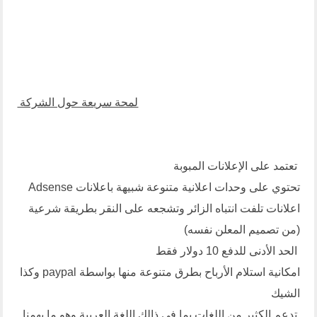
لمحة سريعة حول الشركة
تعتمد على الإعلانات المبوبة
تحتوي على وحدات اعلانية متنوعة شبيهة باعلانات Adsense
اعلانات تلفت انتباه الزائر وتشجعه على النقر بطريقة شرعية
(من تصميم المعلن نفسه)
الحد الأدنى للدفع 10 دولار فقط
امكانية استلام الأرباح بطرق متنوعة منها بواسطة paypal وكذا
الشيك
تدعم الكثير من اللغات بما في ذالك اللغة العربية وهو ما يهمنا