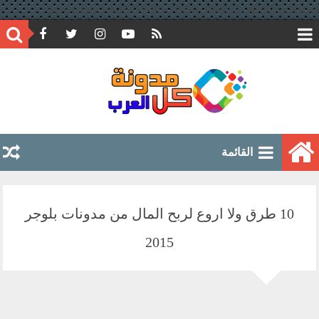
google.com, pub-6597891051776804, DIRECT, f08c47fec0942fa0
القائمة
10 طرق ولا اروع لربح المال من مدونات بلوجر
2015