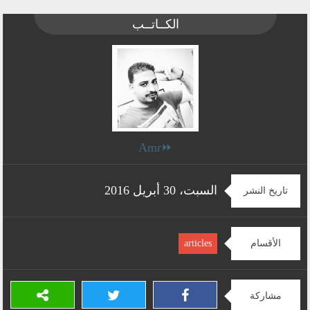
الكــاتــب
⏩Amr
السبت، 30 أبريل 2016
تاريخ النشر
الأقسام
articles
مشاركة