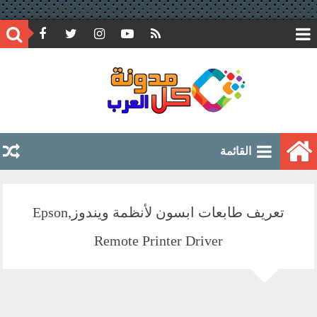
google.com, pub-6597891051776804, DIRECT, f08c47fec0942fa0
القائمة
تعريف طابعات ابسون لأنظمة ويندوز,Epson
Remote Printer Driver