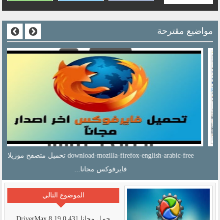
مواضيع مقترحة
download-mozilla-firefox-english-arabic-free تحميل متصفح موزيلا
فايرفوكس مجانا...
الموضوع التالي
حمل مجانا DriverMax 8.19.0.431