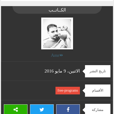
الكــاتــب
⏩Amr
الاثنين، 9 مايو 2016
تاريخ النشر
الأقسام
free-programs
مشاركة