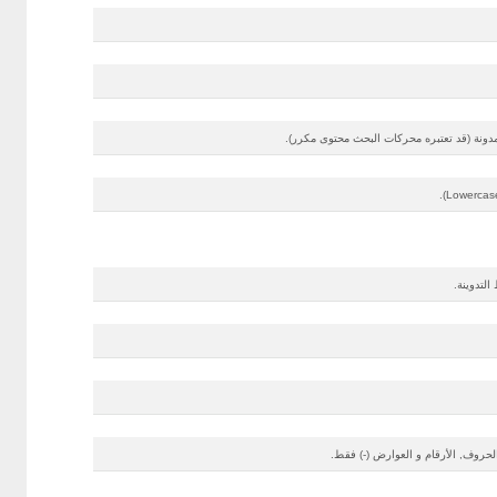
ونة (قد تعتبره محركات البحث محتوى مكرر).
التدوينة.
الحروف, الأرقام و العوارض (-) فقط.