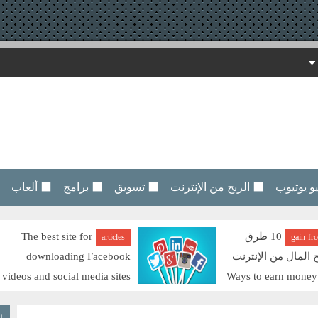
 يوتيوب
⬛ الربح من الإنترنت
⬛ تسويق
⬛ برامج
⬛ ألعاب
10 طرق
The best site for
articles
gain-fr
ح المال من الإنترنت
downloading Facebook
videos and social media sites
Ways to earn money
افضل موقع لتحميل فيديوهات الفيسبوك ومواقع
السوشيال