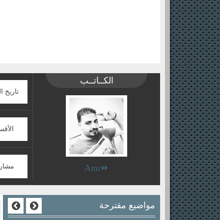
الكــاتــب
تاريخ ا
الأقس
مشار
⏩Amr
مواضيع مقترحة