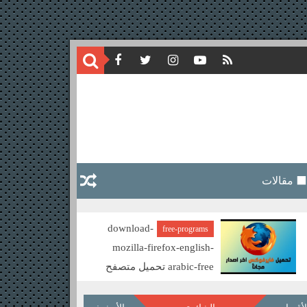
⬛ مقالات
download-
free-programs
mozilla-firefox-english-
arabic-free تحميل متصفح
موزيلا فايرفوكس مجانا
nes certificates QR
CODE