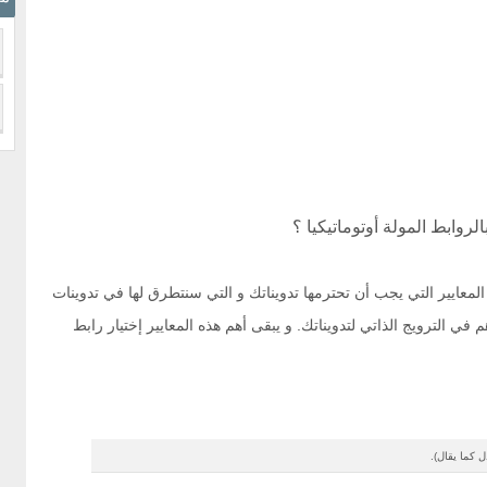
الروابط المولة أوتوماتيكيا ؟
SEO-Fri و هو مجموعة من المعايير التي يجب أن تحترمها تدويناتك و التي سنتطرق لها في تدوينات
 الترويج الذاتي لتدويناتك. و يبقى أهم هذه المعايير إختيار رابط
ل كما يقال).