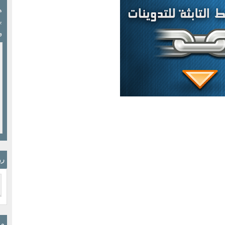
ب
و
رو
مو