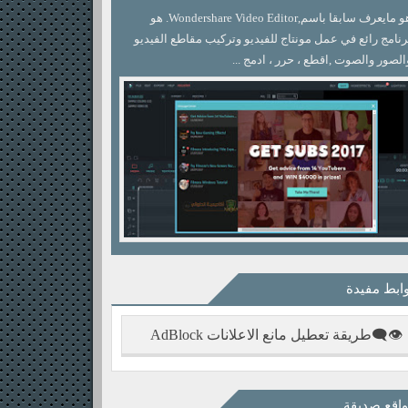
هو مايعرف سابقا باسم,Wondershare Video Editor. هو
رنامج رائع في عمل مونتاج للفيديو وتركيب مقاطع الفيديو
الصور والصوت ,اقطع ، حرر ، ادمج ...
ابط مفيدة
👁‍🗨طريقة تعطيل مانع الاعلانات AdBlock
اقع صديقة