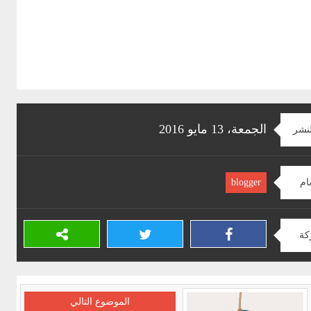
الجمعة، 13 مايو 2016
لنشر
ام
blogger
كة
الموضوع التالي