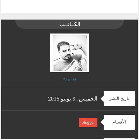
الكــاتــب
⏩Amr
الخميس، 9 يونيو 2016
تاريخ النشر
الأقسام
blogger