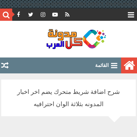
google.com, pub-6597891051776804, DIRECT, f08c47fec0942fa0
القائمة
شرح اضافة شريط متحرك يضم اخر اخبار
المدونه بثلاثة الوان احترافيه