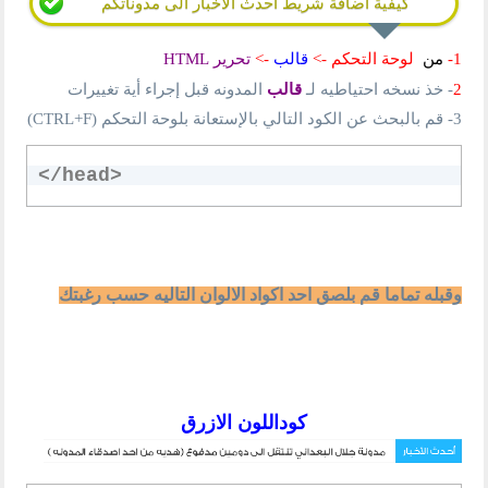
كيفية اضافة شريط احدث الاخبار الى مدوناتكم
تحرير HTML
->
قالب
->
لوحة التحكم
من
1-
قبل إجراء أية تغييرات
المدونه
قالب
- خذ نسخه احتياطيه لـ
2
- قم بالبحث عن الكود التالي بالإستعانة بلوحة التحكم (CTRL+F)
3
</head>
وقبله تماما قم بلصق احد اكواد الالوان التاليه حسب رغبتك
كوداللون الازرق