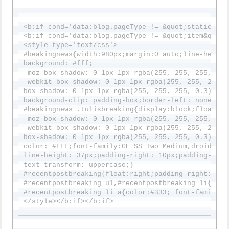
<b:if cond='data:blog.pageType != &quot;static_page
<b:if cond='data:blog.pageType != &quot;item&quot;'
<style type='text/css'>

#beakingnews{width:980px;margin:0 auto;line-height
background: #fff;

-moz-box-shadow: 0 1px 1px rgba(255, 255, 255, 0.3
-webkit-box-shadow: 0 1px 1px rgba(255, 255, 255, 
box-shadow: 0 1px 1px rgba(255, 255, 255, 0.3) ins
background-clip: padding-box;border-left: none;max
#beakingnews .tulisbreaking{display:block;float:ri
-moz-box-shadow: 0 1px 1px rgba(255, 255, 255, 0.3
-webkit-box-shadow: 0 1px 1px rgba(255, 255, 255, 
box-shadow: 0 1px 1px rgba(255, 255, 255, 0.3) ins
color: #FFF;font-family:GE SS Two Medium,droidkufi
line-height: 37px;padding-right: 10px;padding-left
text-transform: uppercase;}

#recentpostbreaking{float:right;padding-right: 15px
#recentpostbreaking ul,#recentpostbreaking li{list
#recentpostbreaking li a{color:#333; font-family:G