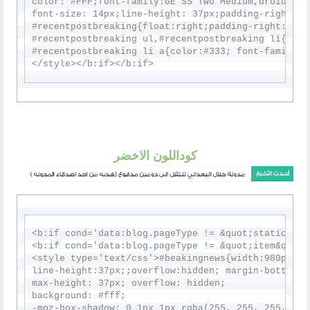
color: #FFF;font-family:GE SS Two Medium,droidkufi-
font-size: 14px;line-height: 37px;padding-right: 1
#recentpostbreaking{float:right;padding-right: 15px
#recentpostbreaking ul,#recentpostbreaking li{list
#recentpostbreaking li a{color:#333; font-family:G
كوداللون الاخضر
<b:if cond='data:blog.pageType != &quot;static_page
<b:if cond='data:blog.pageType != &quot;item&quot;'
<style type='text/css'>#beakingnews{width:980px;ma
line-height:37px;;overflow:hidden; margin-bottom: 2
max-height: 37px; overflow: hidden;

background: #fff;

-moz-box-shadow: 0 1px 1px rgba(255, 255, 255, 0.3