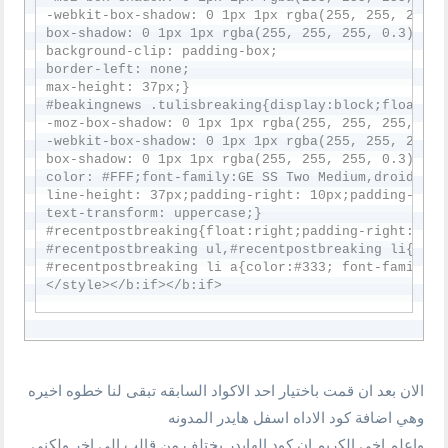
-webkit-box-shadow: 0 1px 1px rgba(255, 255, 255, 
box-shadow: 0 1px 1px rgba(255, 255, 255, 0.3) ins
background-clip: padding-box;

border-left: none;

max-height: 37px;}

#beakingnews .tulisbreaking{display:block;float:ri
-moz-box-shadow: 0 1px 1px rgba(255, 255, 255, 0.3
-webkit-box-shadow: 0 1px 1px rgba(255, 255, 255, 
box-shadow: 0 1px 1px rgba(255, 255, 255, 0.3) ins
color: #FFF;font-family:GE SS Two Medium,droidkufi
line-height: 37px;padding-right: 10px;padding-left
text-transform: uppercase;}

#recentpostbreaking{float:right;padding-right: 15px
#recentpostbreaking ul,#recentpostbreaking li{list
#recentpostbreaking li a{color:#333; font-family:G
الان بعد ان قمت باختيار احد الاكواد السابقه تبقى لنا خطوه اخيره
وهي اضافة كود الاداه اسفل هايدر المدونه
واعلم اخي الكريم ان كود الهايدر يختلف من قالب الى اخر ولكني