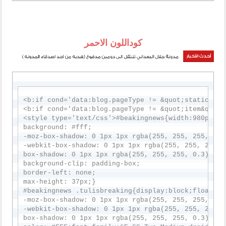
كوداللون الاحمر
<b:if cond='data:blog.pageType != &quot;static_page
<b:if cond='data:blog.pageType != &quot;item&quot;'
<style type='text/css'>#beakingnews{width:980px;ma
background: #fff;

-moz-box-shadow: 0 1px 1px rgba(255, 255, 255, 0.3
-webkit-box-shadow: 0 1px 1px rgba(255, 255, 255, 
box-shadow: 0 1px 1px rgba(255, 255, 255, 0.3) ins
background-clip: padding-box;

border-left: none;

max-height: 37px;}

#beakingnews .tulisbreaking{display:block;float:ri
-moz-box-shadow: 0 1px 1px rgba(255, 255, 255, 0.3
-webkit-box-shadow: 0 1px 1px rgba(255, 255, 255, 
box-shadow: 0 1px 1px rgba(255, 255, 255, 0.3) ins