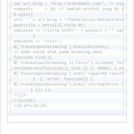
var url_blog = 'http://alb33dani.com/', // alamat 
numpostx     = 10; // Jumlah artikel yang di tampil
$.ajax({

url: '' + url_blog + '/feeds/posts/default?alt=jso
posttitle = entry[i].title.$t;

skeleton += '<li><a href="' + posturl + '" target=
        }

skeleton += '</ul>';

$('#recentpostbreaking').html(skeleton);

// kode untuk efek pada breaking news

function tick(){

$('#recentpostbreaking li:first').slideUp( functio
setInterval(function(){ tick () }, 5000); } else {

$('#recentpostbreaking').html('<span>No result!</sp
        }  }, error: function() {

$('#recentpostbreaking').html('<strong>Error Loadi
       } }); }); 

//]]>

</script>
