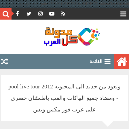
google.com, pub-6597891051776804, DIRECT, f08c47fec0942fa0
القائمة
ونعود من جديد الى المحبوبه pool live tour 2012
- ومضاد جميع الهاكات والعب باطمئنان حصرى
على عرب فور مكس وبس