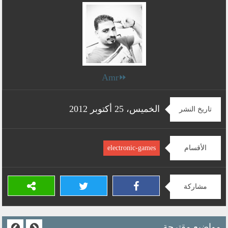
⏩Amr
الخميس، 25 أكتوبر 2012
تاريخ النشر
الأقسام
electronic-games
مشاركة
مواضيع مقترحة