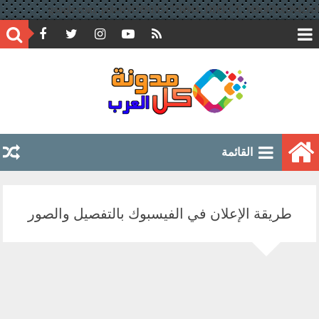
google.com, pub-6597891051776804, DIRECT, f08c47fec0942fa0
القائمة
طريقة الإعلان في الفيسبوك بالتفصيل والصور